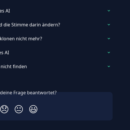
es AI
d die Stimme darin ändern?
klonen nicht mehr?
es AI
 nicht finden
 deine Frage beantwortet?
😞
😐
😃