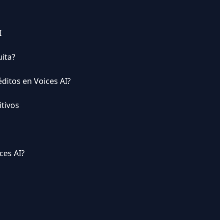
I
uita?
ditos en Voices AI?
itivos
ces AI?