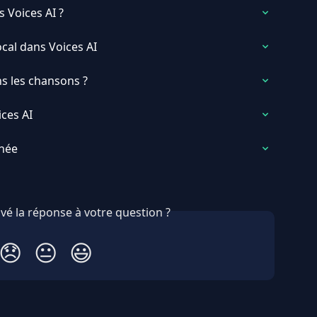
Voices AI ?
al dans Voices AI
ns les chansons ?
ices AI
née
vé la réponse à votre question ?
😞
😐
😃